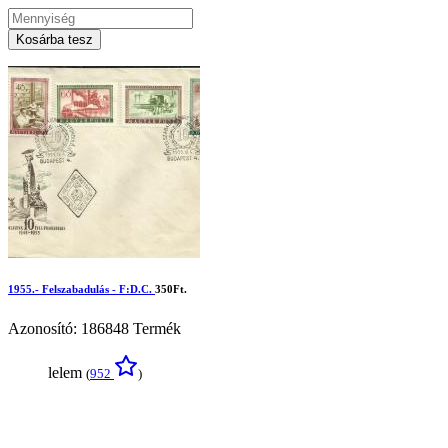
Kosárba tesz
1955.- Felszabadulás - F:D.C.
350Ft.
Azonosító: 186848
Termék
lelem
(
952
)