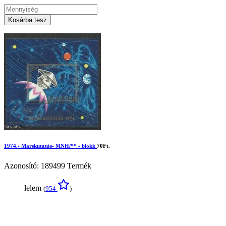
Kosárba tesz
1974.- Marskutatás- MNH/** - blokk
70Ft.
Azonosító: 189499
Termék
lelem
(
954
)