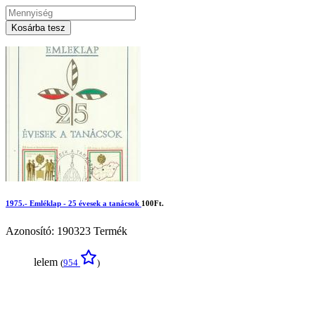
Kosárba tesz
1975.- Emléklap - 25 évesek a tanácsok
100Ft.
Azonosító: 190323
Termék
lelem
(
954
)