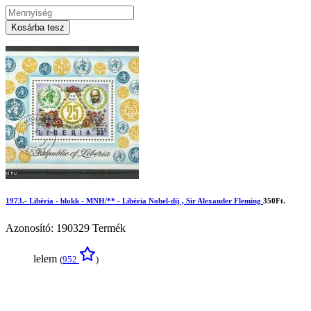
Kosárba tesz
1973.- Libéria - blokk - MNH/** - Libéria Nobel-díj , Sir Alexander Fleming
350Ft.
Azonosító: 190329
Termék
lelem
(
952
)