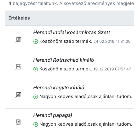
4
bejegyzést találtunk. A következő eredmények megjelení
Értékelés
Herendi Indiai kosármintás Szett
Köszönöm szép termék.
24.02.2019 11:31:09
Herendi Rothschild kínáló
Köszönöm szép termék.
19.02.2019 07:57:47
Herendi kagyló kínáló
Nagyon kedves eladó,csak ajánlani tudom.
15
Herendi papagáj
Nagyon kedves eladó,csak ajánlani tudom.
15