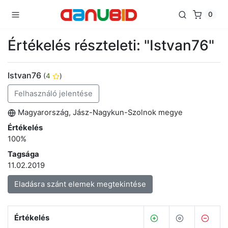
0
Értékelés részteleti: "Istvan76"
Istvan76
(
4
)
Felhasználó jelentése
Magyarország, Jász-Nagykun-Szolnok megye
Értékelés
100%
Tagsága
11.02.2019
Eladásra szánt elemek megtekintése
Értékelés