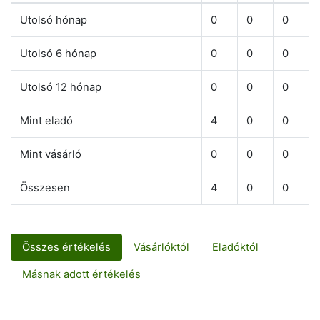
Utolsó hónap
0
0
0
Utolsó 6 hónap
0
0
0
Utolsó 12 hónap
0
0
0
Mint eladó
4
0
0
Mint vásárló
0
0
0
Összesen
4
0
0
Összes értékelés
Vásárlóktól
Eladóktól
Másnak adott értékelés