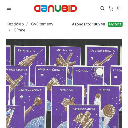
0
Kezdőlap
Gyűjtemény
Azonosító: 186948
Nyitott
Címke