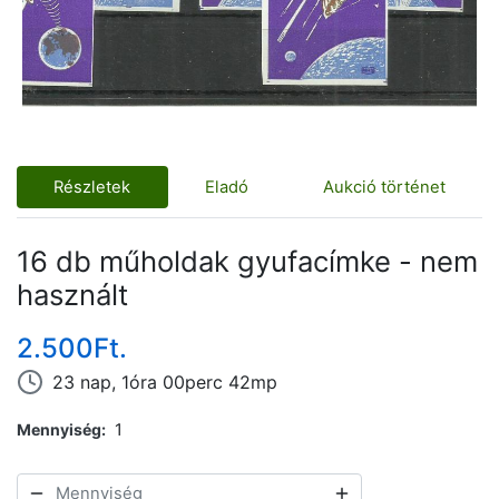
Részletek
Eladó
Aukció történet
16 db műholdak gyufacímke - nem
használt
2.500Ft.
23 nap, 1óra 00perc 42mp
Mennyiség
1