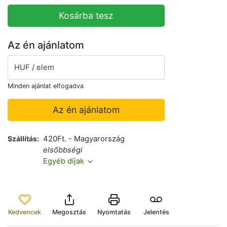
Kosárba tesz
Az én ajánlatom
HUF / elem
Minden ajánlat elfogadva
Az én ajánlatom
Szállítás
420Ft. - Magyarország
elsőbbségi
Egyéb díjak
Kedvencek
Megosztás
Nyomtatás
Jelentés