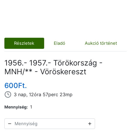
Részletek
Eladó
Aukció történet
1956.- 1957.- Törökország -
MNH/** - Vöröskereszt
600Ft.
3 nap, 12óra 57perc 23mp
Mennyiség
1