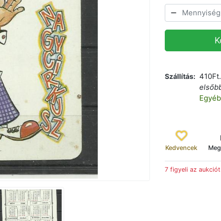
K
Szállítás
410Ft
elsőb
Egyéb
Kedvencek
Meg
7 figyeli az aukciót