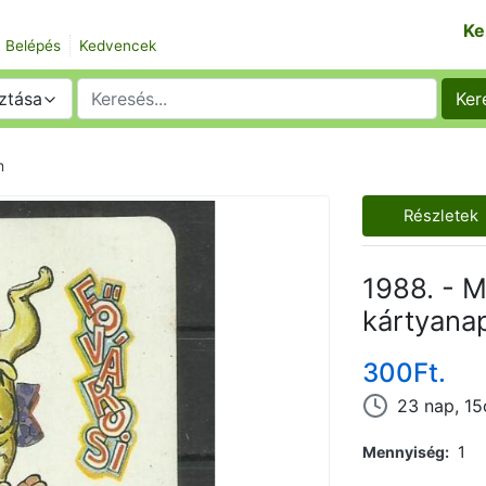
Ke
Belépés
Kedvencek
ztása
Ker
m
Részletek
1988. - M
kártyana
300Ft.
23 nap, 1
Mennyiség
1