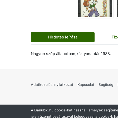
Hirdetés leírása
Fiz
Nagyon szép állapotban,kártyanaptár 1988.
Adatkezelési nyilatkozat
Kapcsolat
Segítség
A Danubid.hu cookie-kat használ, amelyek segítenek
jelen üzenet bezárásával beleegyezel a cookie-k h