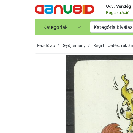
Üdv,
Vendég
Regisztráció
Kategóriák
Kategória kiválas
Kezdőlap
Gyűjtemény
Régi hirdetés, reklá