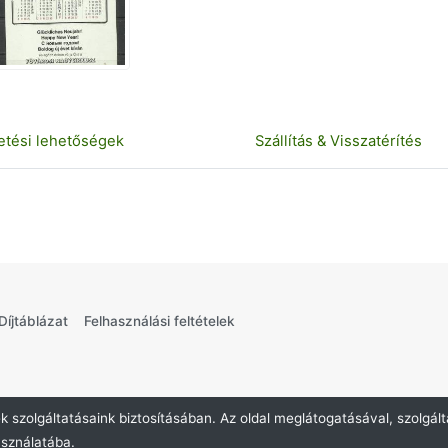
etési lehetőségek
Szállítás & Visszatérítés
Díjtáblázat
Felhasználási feltételek
Danubid
Aukciós portál
. ©2026
 szolgáltatásaink biztosításában. Az oldal meglátogatásával, szolgált
asználatába.