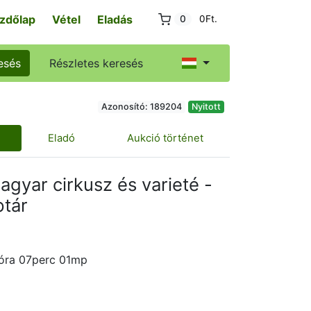
zdőlap
Vétel
Eladás
0
0Ft.
esés
Részletes keresés
Azonosító: 189204
Nyitott
Eladó
Aukció történet
agyar cirkusz és varieté -
ptár
5óra 07perc 01mp