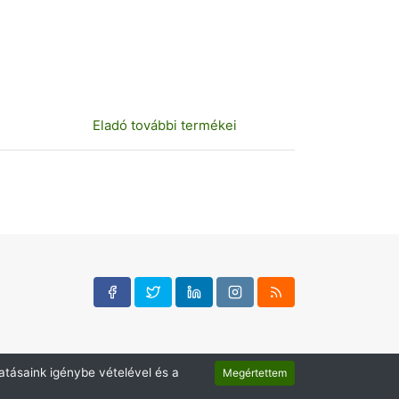
Eladó további termékei
atásaink igénybe vételével és a
Megértettem