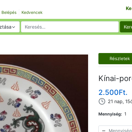
Ke
Belépés
Kedvencek
ztása
Ker
Részletek
Kínai-por
2.500Ft.
21 nap, 15
Mennyiség
1