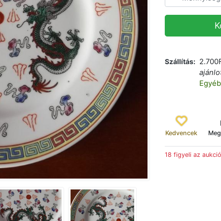
K
Szállítás
2.700
ajánlo
Egyéb
Kedvencek
Meg
18 figyeli az aukci