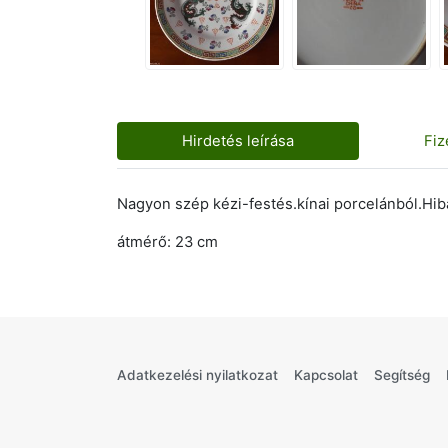
Hirdetés leírása
Fiz
Nagyon szép kézi-festés.kínai porcelánból.Hibá
átmérő: 23 cm
Adatkezelési nyilatkozat
Kapcsolat
Segítség