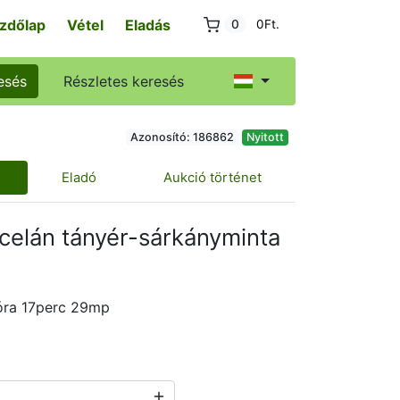
zdőlap
Vétel
Eladás
0
0Ft.
esés
Részletes keresés
Azonosító: 186862
Nyitott
Eladó
Aukció történet
celán tányér-sárkányminta
óra 17perc 28mp