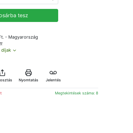
osárba tesz
Ft. - Magyarország
tt
 díjak
osztás
Nyomtatás
Jelentés
ót
Megtekintések száma: 8